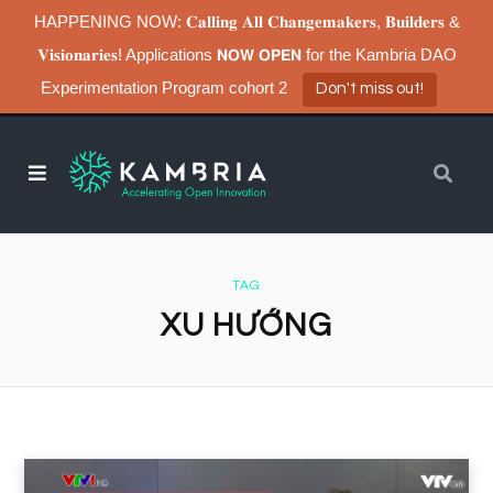
HAPPENING NOW: 𝐂𝐚𝐥𝐥𝐢𝐧𝐠 𝐀𝐥𝐥 𝐂𝐡𝐚𝐧𝐠𝐞𝐦𝐚𝐤𝐞𝐫𝐬, 𝐁𝐮𝐢𝐥𝐝𝐞𝐫𝐬 &
𝐕𝐢𝐬𝐢𝐨𝐧𝐚𝐫𝐢𝐞𝐬! Applications 𝗡𝗢𝗪 𝗢𝗣𝗘𝗡 for the Kambria DAO
Experimentation Program cohort 2
Don't miss out!
TAG
XU HƯỚNG