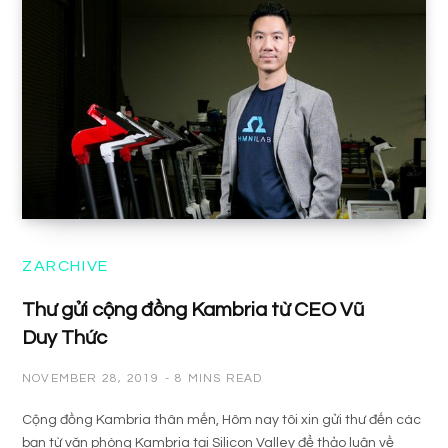
ZARCHIVE
Thư gửi cộng đồng Kambria từ CEO Vũ
Duy Thức
NOVEMBER 28, 2019
8 MINS READ
Cộng đồng Kambria thân mến, Hôm nay tôi xin gửi thư đến các
bạn từ văn phòng Kambria tại Silicon Valley để thảo luận về