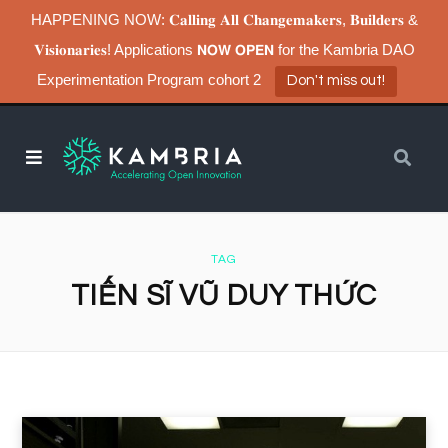
HAPPENING NOW: 𝐂𝐚𝐥𝐥𝐢𝐧𝐠 𝐀𝐥𝐥 𝐂𝐡𝐚𝐧𝐠𝐞𝐦𝐚𝐤𝐞𝐫𝐬, 𝐁𝐮𝐢𝐥𝐝𝐞𝐫𝐬 &
𝐕𝐢𝐬𝐢𝐨𝐧𝐚𝐫𝐢𝐞𝐬! Applications 𝗡𝗢𝗪 𝗢𝗣𝗘𝗡 for the Kambria DAO
Experimentation Program cohort 2
Don't miss out!
TAG
TIẾN SĨ VŨ DUY THỨC