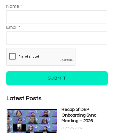
Name *
Email *
SUBMIT
Latest Posts
Recap of DEP
Onboarding Sync
Meeting – 2026
June 25, 2026