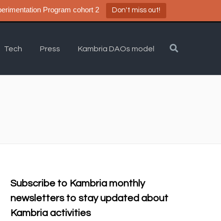
a DAO Experimentation Program cohort 2
Don't miss out!
Tech
Press
Kambria DAOs model
Subscribe to Kambria monthly
newsletters to stay updated about
Kambria activities