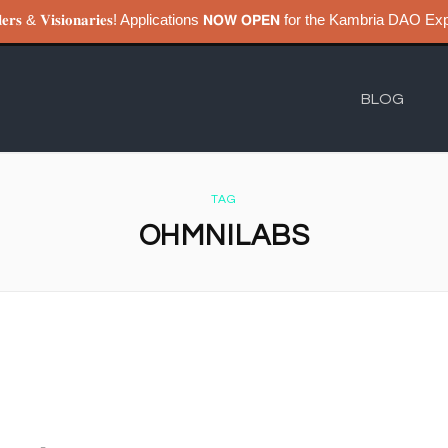
𝐮𝐢𝐥𝐝𝐞𝐫𝐬 & 𝐕𝐢𝐬𝐢𝐨𝐧𝐚𝐫𝐢𝐞𝐬! Applications 𝗡𝗢𝗪 𝗢𝗣𝗘𝗡 for the Kambri
BLOG
TAG
OHMNILABS