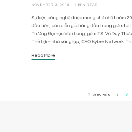
NOVEMBER 3, 2019
1 MIN READ
Sự kiện công nghệ được mong chờ nhất năm 201
đầu tiên, các diễn giả hàng đầu trong giới star
Trường Đại học Văn Lang, gồm TS. Vũ Duy Thức
Thế Lợi – nhà sáng lập, CEO Kyber Network; T
Read More
Previous
1
2