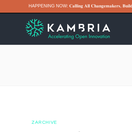
HAPPENING NOW: 𝐂𝐚𝐥𝐥𝐢𝐧𝐠 𝐀𝐥𝐥 𝐂𝐡𝐚𝐧𝐠𝐞𝐦𝐚𝐤𝐞𝐫𝐬, 𝐁
ZARCHIVE