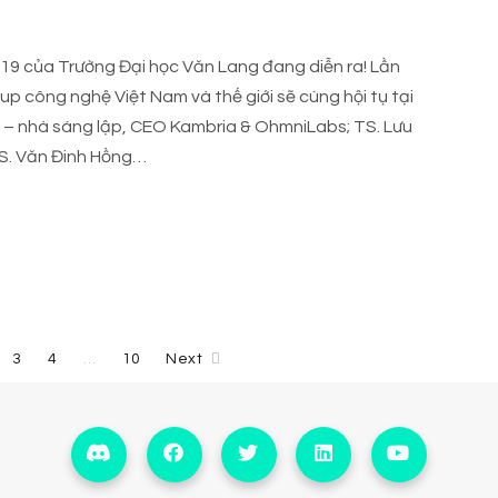
9 của Trường Đại học Văn Lang đang diễn ra! Lần
tup công nghệ Việt Nam và thế giới sẽ cùng hội tụ tại
 – nhà sáng lập, CEO Kambria & OhmniLabs; TS. Lưu
hS. Văn Đinh Hồng…
3
4
10
Next
…