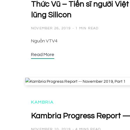
Thức Vũ – Tiến sĩ người Việ
lũng Silicon
NOVEMBER 26, 2019
1 MIN READ
Nguồn VTV4
Read More
KAMBRIA
Kambria Progress Report —
NOVEMBER 10, 2019
4 MINS READ