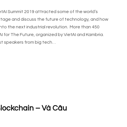
tAI Summit 2019 attracted some of the world’s
 stage and discuss the future of technology, and how
into the next industrial revolution. More than 450
I for The Future, organized by VietAI and Kambria.
st speakers from big tech…
Blockchain – Và Câu