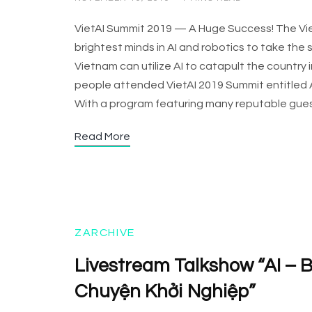
VietAI Summit 2019 — A Huge Success! The Vie
brightest minds in AI and robotics to take the
Vietnam can utilize AI to catapult the country 
people attended VietAI 2019 Summit entitled A
With a program featuring many reputable gue
Read More
ZARCHIVE
Livestream Talkshow “AI – 
Chuyện Khởi Nghiệp”