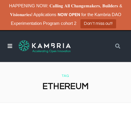
HAPPENING NOW: 𝐂𝐚𝐥𝐥𝐢𝐧𝐠 𝐀𝐥𝐥 𝐂𝐡𝐚𝐧𝐠𝐞𝐦𝐚𝐤𝐞𝐫𝐬, 𝐁𝐮𝐢𝐥𝐝𝐞𝐫𝐬 &
𝐕𝐢𝐬𝐢𝐨𝐧𝐚𝐫𝐢𝐞𝐬! Applications 𝗡𝗢𝗪 𝗢𝗣𝗘𝗡 for the Kambria DAO
Experimentation Program cohort 2
Don't miss out!
TAG
ETHEREUM