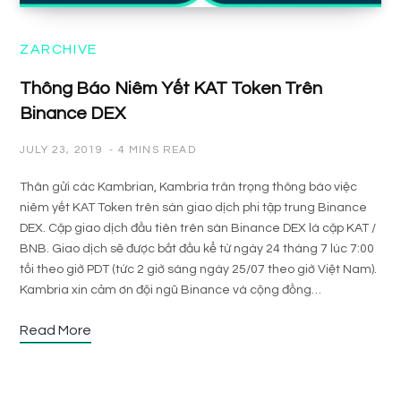
ZARCHIVE
Thông Báo Niêm Yết KAT Token Trên
Binance DEX
JULY 23, 2019
4 MINS READ
Thân gửi các Kambrian, Kambria trân trọng thông báo việc
niêm yết KAT Token trên sàn giao dịch phi tập trung Binance
DEX. Cặp giao dịch đầu tiên trên sàn Binance DEX là cặp KAT /
BNB. Giao dịch sẽ được bắt đầu kể từ ngày 24 tháng 7 lúc 7:00
tối theo giờ PDT (tức 2 giờ sáng ngày 25/07 theo giờ Việt Nam).
Kambria xin cảm ơn đội ngũ Binance và cộng đồng…
Read More