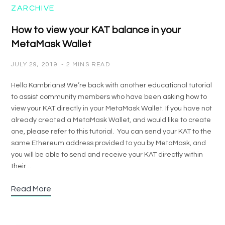
ZARCHIVE
How to view your KAT balance in your
MetaMask Wallet
JULY 29, 2019
2 MINS READ
Hello Kambrians! We’re back with another educational tutorial
to assist community members who have been asking how to
view your KAT directly in your MetaMask Wallet. If you have not
already created a MetaMask Wallet, and would like to create
one, please refer to this tutorial. You can send your KAT to the
same Ethereum address provided to you by MetaMask, and
you will be able to send and receive your KAT directly within
their…
Read More