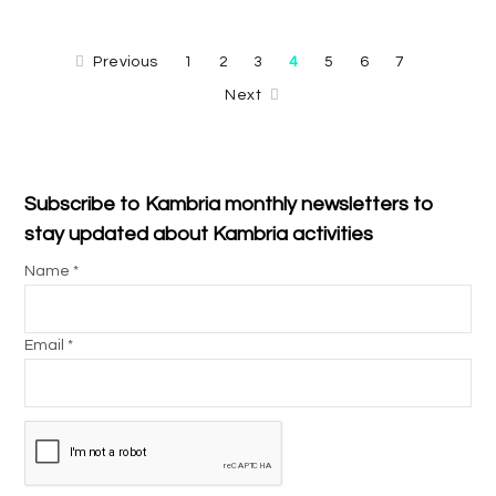
Previous
1
2
3
4
5
6
7
Next
Subscribe to Kambria monthly newsletters to
stay updated about Kambria activities
Name *
Email *