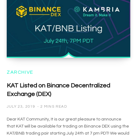
ZARCHIVE
KAT Listed on Binance Decentralized
Exchange (DEX)
JULY 23, 2019
2 MINS READ
Dear KAT Community, It is our great pleasure to announce
that KAT will be available for trading on Binance DEX using the
KAT/BNB trading pair starting July 24th at 7 pm PDT! We would