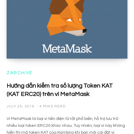
ZARCHIVE
Hướng dẫn kiểm tra số lượng Token KAT
(KAT ERC20) trên ví MetaMask
JULY 25, 2019
4 MINS READ
Ví MetaMask là loại ví tiền điện tử rất phổ biến, hỗ trợ lưu trữ
nhiều loại token ERC20 khác nhau. Tuy nhiên, loại ví này không
hiển thị mã token KAT của Kambria khi bạn mới cài đặt ví.