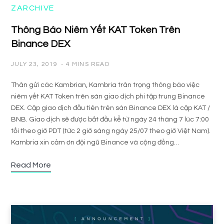
ZARCHIVE
Thông Báo Niêm Yết KAT Token Trên
Binance DEX
JULY 23, 2019
4 MINS READ
Thân gửi các Kambrian, Kambria trân trọng thông báo việc
niêm yết KAT Token trên sàn giao dịch phi tập trung Binance
DEX. Cặp giao dịch đầu tiên trên sàn Binance DEX là cặp KAT /
BNB. Giao dịch sẽ được bắt đầu kể từ ngày 24 tháng 7 lúc 7:00
tối theo giờ PDT (tức 2 giờ sáng ngày 25/07 theo giờ Việt Nam).
Kambria xin cảm ơn đội ngũ Binance và cộng đồng…
Read More