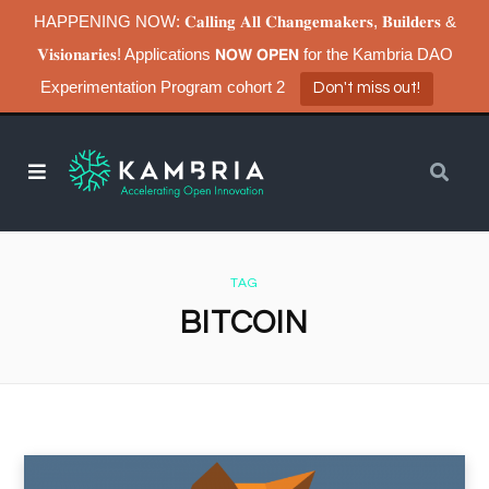
HAPPENING NOW: 𝐂𝐚𝐥𝐥𝐢𝐧𝐠 𝐀𝐥𝐥 𝐂𝐡𝐚𝐧𝐠𝐞𝐦𝐚𝐤𝐞𝐫𝐬, 𝐁𝐮𝐢𝐥𝐝𝐞𝐫𝐬 &
𝐕𝐢𝐬𝐢𝐨𝐧𝐚𝐫𝐢𝐞𝐬! Applications 𝗡𝗢𝗪 𝗢𝗣𝗘𝗡 for the Kambria DAO
Experimentation Program cohort 2
Don't miss out!
TAG
BITCOIN