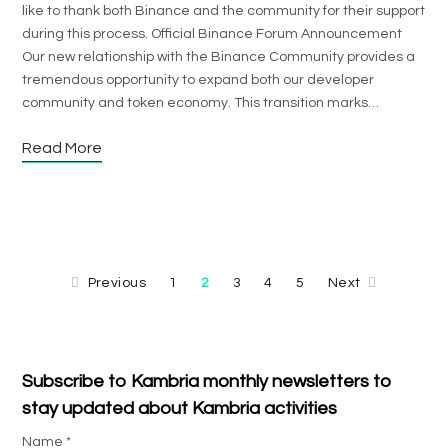
like to thank both Binance and the community for their support
during this process. Official Binance Forum Announcement
Our new relationship with the Binance Community provides a
tremendous opportunity to expand both our developer
community and token economy. This transition marks…
Read More
Previous
1
2
3
4
5
Next
Subscribe to Kambria monthly newsletters to
stay updated about Kambria activities
Name *