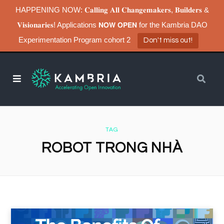
HAPPENING NOW: 𝐂𝐚𝐥𝐥𝐢𝐧𝐠 𝐀𝐥𝐥 𝐂𝐡𝐚𝐧𝐠𝐞𝐦𝐚𝐤𝐞𝐫𝐬, 𝐁𝐮𝐢𝐥𝐝𝐞𝐫𝐬 &
𝐕𝐢𝐬𝐢𝐨𝐧𝐚𝐫𝐢𝐞𝐬! Applications 𝗡𝗢𝗪 𝗢𝗣𝗘𝗡 for the Kambria DAO
Experimentation Program cohort 2
Don't miss out!
TAG
ROBOT TRONG NHÀ