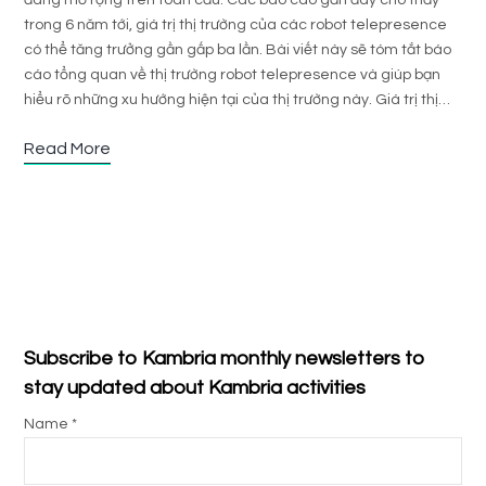
đang mở rộng trên toàn cầu. Các báo cáo gần đây cho thấy
trong 6 năm tới, giá trị thị trường của các robot telepresence
có thể tăng trưởng gần gấp ba lần. Bài viết này sẽ tóm tắt báo
cáo tổng quan về thị trường robot telepresence và giúp bạn
hiểu rõ những xu hướng hiện tại của thị trường này. Giá trị thị…
Read More
Subscribe to Kambria monthly newsletters to
stay updated about Kambria activities
Name *