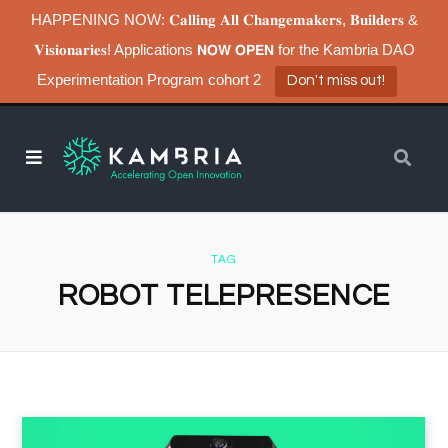
HAPPENING NOW: 𝐂𝐚𝐥𝐥𝐢𝐧𝐠 𝐀𝐥𝐥 𝐂𝐡𝐚𝐧𝐠𝐞𝐦𝐚𝐤𝐞𝐫𝐬, 𝐁𝐮𝐢𝐥𝐝𝐞𝐫𝐬 &
𝐕𝐢𝐬𝐢𝐨𝐧𝐚𝐫𝐢𝐞𝐬! Applications 𝗡𝗢𝗪 𝗢𝗣𝗘𝗡 for the Kambria DAO
Experimentation Program cohort 2
Don't miss out!
TAG
ROBOT TELEPRESENCE