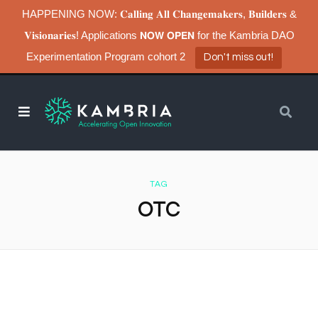
HAPPENING NOW: 𝐂𝐚𝐥𝐥𝐢𝐧𝐠 𝐀𝐥𝐥 𝐂𝐡𝐚𝐧𝐠𝐞𝐦𝐚𝐤𝐞𝐫𝐬, 𝐁𝐮𝐢𝐥𝐝𝐞𝐫𝐬 &
𝐕𝐢𝐬𝐢𝐨𝐧𝐚𝐫𝐢𝐞𝐬! Applications 𝗡𝗢𝗪 𝗢𝗣𝗘𝗡 for the Kambria DAO
Experimentation Program cohort 2
Don't miss out!
TAG
OTC