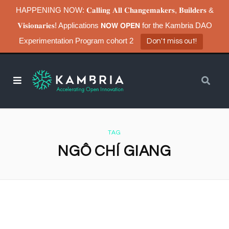
HAPPENING NOW: 𝐂𝐚𝐥𝐥𝐢𝐧𝐠 𝐀𝐥𝐥 𝐂𝐡𝐚𝐧𝐠𝐞𝐦𝐚𝐤𝐞𝐫𝐬, 𝐁𝐮𝐢𝐥𝐝𝐞𝐫𝐬 &
𝐕𝐢𝐬𝐢𝐨𝐧𝐚𝐫𝐢𝐞𝐬! Applications 𝗡𝗢𝗪 𝗢𝗣𝗘𝗡 for the Kambria DAO
Experimentation Program cohort 2
Don't miss out!
TAG
NGÔ CHÍ GIANG