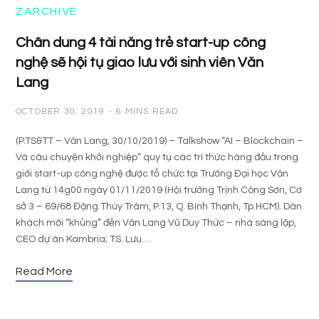
ZARCHIVE
Chân dung 4 tài năng trẻ start-up công
nghệ sẽ hội tụ giao lưu với sinh viên Văn
Lang
OCTOBER 30, 2019
6 MINS READ
(P.TS&TT – Văn Lang, 30/10/2019) – Talkshow “AI – Blockchain –
Và câu chuyện khởi nghiệp” quy tụ các trí thức hàng đầu trong
giới start-up công nghệ được tổ chức tại Trường Đại học Văn
Lang từ 14g00 ngày 01/11/2019 (Hội trường Trịnh Công Sơn, Cơ
sở 3 – 69/68 Đặng Thùy Trâm, P.13, Q. Bình Thạnh, Tp.HCM). Dàn
khách mời “khủng” đến Văn Lang Vũ Duy Thức – nhà sáng lập,
CEO dự án Kambria; TS. Lưu…
Read More