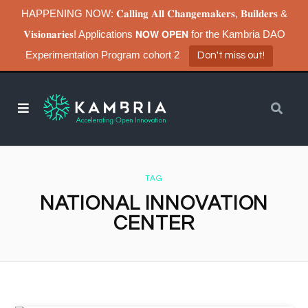
HAPPENING NOW: 𝐂𝐚𝐥𝐥𝐢𝐧𝐠 𝐀𝐥𝐥 𝐂𝐡𝐚𝐧𝐠𝐞𝐦𝐚𝐤𝐞𝐫𝐬, 𝐁𝐮𝐢𝐥𝐝𝐞𝐫𝐬 &
𝐕𝐢𝐬𝐢𝐨𝐧𝐚𝐫𝐢𝐞𝐬! Applications 𝗡𝗢𝗪 𝗢𝗣𝗘𝗡 for the Kambria DAO
Experimentation Program cohort 2
Don't miss out!
TAG
NATIONAL INNOVATION
CENTER