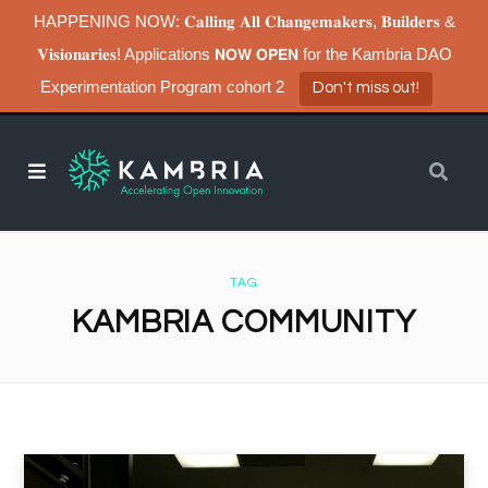
HAPPENING NOW: 𝐂𝐚𝐥𝐥𝐢𝐧𝐠 𝐀𝐥𝐥 𝐂𝐡𝐚𝐧𝐠𝐞𝐦𝐚𝐤𝐞𝐫𝐬, 𝐁𝐮𝐢𝐥𝐝𝐞𝐫𝐬 &
𝐕𝐢𝐬𝐢𝐨𝐧𝐚𝐫𝐢𝐞𝐬! Applications 𝗡𝗢𝗪 𝗢𝗣𝗘𝗡 for the Kambria DAO
Experimentation Program cohort 2
Don't miss out!
TAG
KAMBRIA COMMUNITY