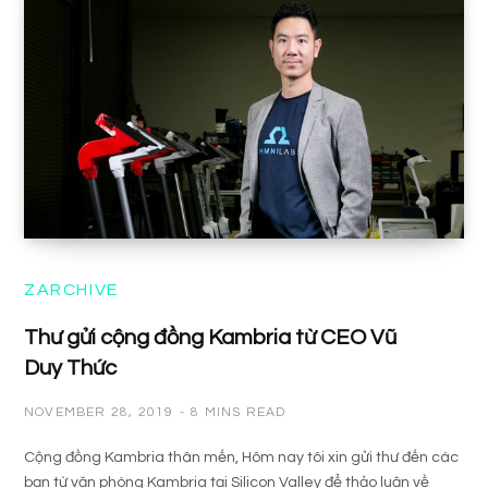
ZARCHIVE
Thư gửi cộng đồng Kambria từ CEO Vũ
Duy Thức
NOVEMBER 28, 2019
8 MINS READ
Cộng đồng Kambria thân mến, Hôm nay tôi xin gửi thư đến các
bạn từ văn phòng Kambria tại Silicon Valley để thảo luận về