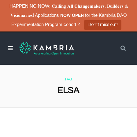
HAPPENING NOW: 𝐂𝐚𝐥𝐥𝐢𝐧𝐠 𝐀𝐥𝐥 𝐂𝐡𝐚𝐧𝐠𝐞𝐦𝐚𝐤𝐞𝐫𝐬, 𝐁𝐮𝐢𝐥𝐝𝐞𝐫𝐬 &
𝐕𝐢𝐬𝐢𝐨𝐧𝐚𝐫𝐢𝐞𝐬! Applications 𝗡𝗢𝗪 𝗢𝗣𝗘𝗡 for the Kambria DAO
Experimentation Program cohort 2
Don't miss out!
TAG
ELSA