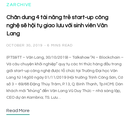
ZARCHIVE
Chân dung 4 tài năng trẻ start-up công
nghệ sẽ hội tụ giao lưu với sinh viên Văn
Lang
OCTOBER 30, 2019
6 MINS READ
(P.TS&TT – Văn Lang, 30/10/2019) – Talkshow “AI – Blockchain –
Và câu chuyện khởi nghiệp” quy tụ các trí thức hàng đầu trong
giới start-up công nghệ được tổ chức tại Trường Đại học Văn
Lang từ 14g00 ngày 01/11/2019 (Hội trường Trịnh Công Sơn, Cơ
sở 3 – 69/68 Đặng Thùy Trâm, P.13, Q. Bình Thạnh, Tp.HCM). Dàn
khách mời “khủng” đến Văn Lang Vũ Duy Thức – nhà sáng lập,
CEO dự án Kambria; TS. Lưu…
Read More