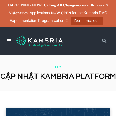
HAPPENING NOW: 𝐂𝐚𝐥𝐥𝐢𝐧𝐠 𝐀𝐥𝐥 𝐂𝐡𝐚𝐧𝐠𝐞𝐦𝐚𝐤𝐞𝐫𝐬, 𝐁𝐮𝐢𝐥𝐝𝐞𝐫𝐬 &
𝐕𝐢𝐬𝐢𝐨𝐧𝐚𝐫𝐢𝐞𝐬! Applications 𝗡𝗢𝗪 𝗢𝗣𝗘𝗡 for the Kambria DAO
Experimentation Program cohort 2
Don't miss out!
TAG
CẬP NHẬT KAMBRIA PLATFORM