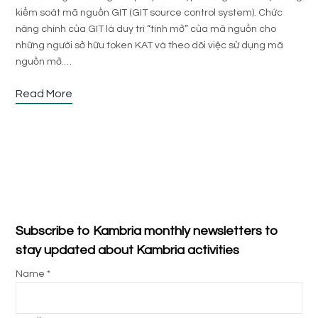
kiểm soát mã nguồn GIT (GIT source control system). Chức
năng chính của GIT là duy trì “tính mở” của mã nguồn cho
những người sở hữu token KAT và theo dõi việc sử dụng mã
nguồn mở.…
Read More
Subscribe to Kambria monthly newsletters to
stay updated about Kambria activities
Name *