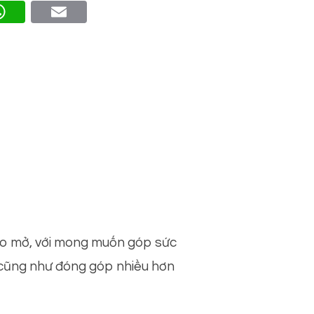
eg
What
Email
m
sApp
tạo mở, với mong muốn góp sức
 cũng như đóng góp nhiều hơn