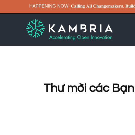
HAPPENING NOW: 𝐂𝐚𝐥𝐥𝐢𝐧𝐠 𝐀𝐥𝐥 𝐂𝐡𝐚𝐧𝐠𝐞𝐦𝐚𝐤𝐞𝐫𝐬, 𝐁
Thư mời các Bạn 