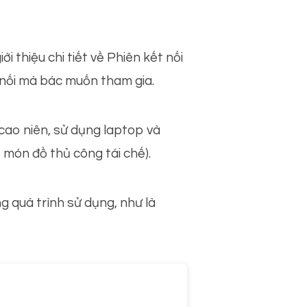
i thiệu chi tiết về Phiên kết nối
 nối mà bác muốn tham gia.
 cao niên, sử dụng laptop và
t món đồ thủ công tái chế).
g quá trình sử dụng, như là