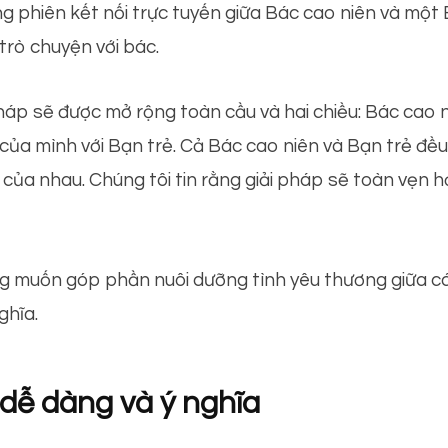
g phiên kết nối trực tuyến giữa Bác cao niên và một
trò chuyện với bác.
 pháp sẽ được mở rộng toàn cầu và hai chiều: Bác cao
của mình với Bạn trẻ. Cả Bác cao niên và Bạn trẻ đều 
ủa nhau. Chúng tôi tin rằng giải pháp sẽ toàn vẹn hơ
ong muốn góp phần nuôi dưỡng tình yêu thương giữa c
ghĩa.
 dễ dàng và ý nghĩa