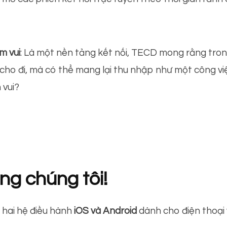
m vui
: Là một nền tảng kết nối, TECD mong rằng trong
 cho đi, mà có thể mang lại thu nhập như một công vi
 vui?
ng chúng tôi!
 hai hệ điều hành
iOS và Android
dành cho điện thoại