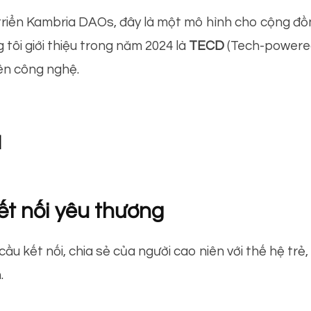
triển Kambria DAOs, đây là một mô hình cho cộng đ
ôi giới thiệu trong năm 2024 là
TECD
(Tech-powered
ên công nghệ.
a
ết nối yêu thương
 kết nối, chia sẻ của người cao niên với thế hệ trẻ, k
.