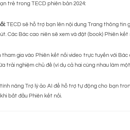
ạn trẻ trong TECD phiên bản 2024:
ối:
TECD sẽ hỗ trợ bạn lên nội dung Trang thông tin giớ
út. Các Bác cao niên sẽ xem và đặt (book) Phiên kết
 tham gia vào Phiên kết nối video trực tuyến với Bác
vừa trải nghiệm chủ đề (ví dụ cả hai cùng nhau làm mộ
ính năng Trợ lý ảo AI để hỗ trợ tự động cho bạn tron
khi bắt đầu Phiên kết nối.