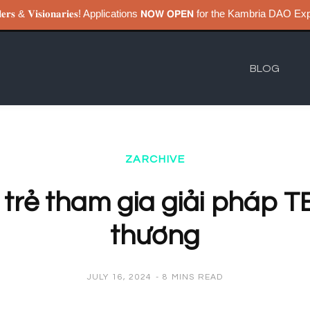
𝐮𝐢𝐥𝐝𝐞𝐫𝐬 & 𝐕𝐢𝐬𝐢𝐨𝐧𝐚𝐫𝐢𝐞𝐬! Applications 𝗡𝗢𝗪 𝗢𝗣𝗘𝗡 for the Kambri
BLOG
ZARCHIVE
trẻ tham gia giải pháp T
thương
JULY 16, 2024
8 MINS READ