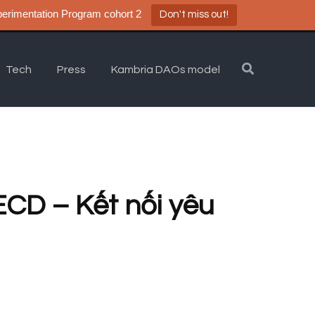
a DAO Experimentation Program cohort 2
Don't miss out!
Tech
Press
Kambria DAOs model
ECD – Kết nối yêu