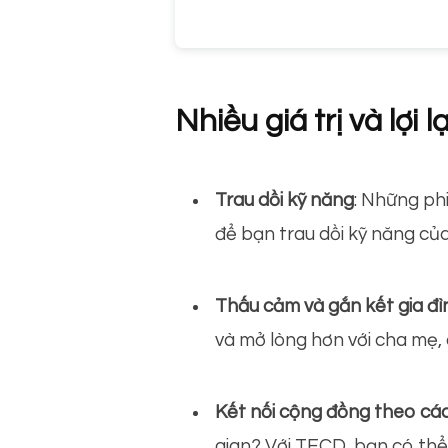
Nhiều giá trị và lợi 
Trau dồi kỹ năng
: Những ph
để bạn trau dồi kỹ năng củ
Thấu cảm và gắn kết gia đì
và mở lòng hơn với cha mẹ,
Kết nối cộng đồng theo cá
gian? Với TECD, bạn có thể 