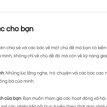
lạc cho bạn
iên chia sẻ với các bác về một chủ đề mà bạn có kiến
a mình, không chỉ về chủ đề đó mà còn về kỹ năng gia
nh
: Những lúc lắng nghe, trò chuyện với các bác cao 
 ông bà của mình.
ch của bạn
: Bạn muốn tham gia các hoạt động xã hội
mở các phiên kết nối trực tuyến theo thời gian rảnh