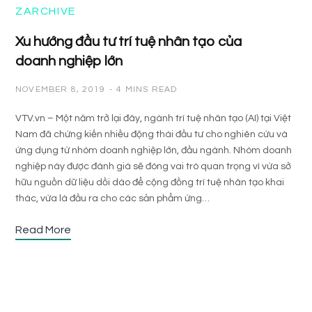
ZARCHIVE
Xu hướng đầu tư trí tuệ nhân tạo của
doanh nghiệp lớn
NOVEMBER 8, 2019
4 MINS READ
VTV.vn – Một năm trở lại đây, ngành trí tuệ nhân tạo (AI) tại Việt
Nam đã chứng kiến nhiều động thái đầu tư cho nghiên cứu và
ứng dụng từ nhóm doanh nghiệp lớn, đầu ngành. Nhóm doanh
nghiệp này được đánh giá sẽ đóng vai trò quan trọng vì vừa sở
hữu nguồn dữ liệu dồi dào để cộng đồng trí tuệ nhân tạo khai
thác, vừa là đầu ra cho các sản phẩm ứng…
Read More