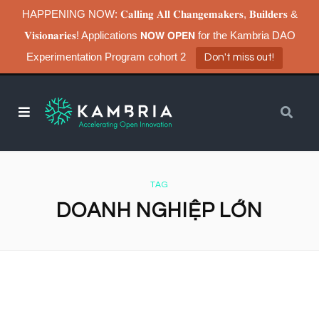
HAPPENING NOW: 𝐂𝐚𝐥𝐥𝐢𝐧𝐠 𝐀𝐥𝐥 𝐂𝐡𝐚𝐧𝐠𝐞𝐦𝐚𝐤𝐞𝐫𝐬, 𝐁𝐮𝐢𝐥𝐝𝐞𝐫𝐬 &
𝐕𝐢𝐬𝐢𝐨𝐧𝐚𝐫𝐢𝐞𝐬! Applications 𝗡𝗢𝗪 𝗢𝗣𝗘𝗡 for the Kambria DAO
Experimentation Program cohort 2
Don't miss out!
TAG
DOANH NGHIỆP LỚN